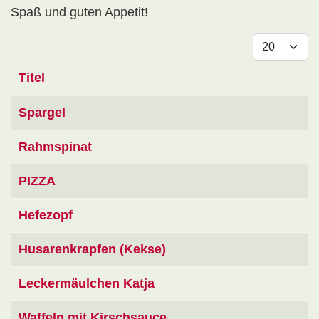
Spaß und guten Appetit!
Anzeige #
Titel
Beiträge
Spargel
Rahmspinat
PIZZA
Hefezopf
Husarenkrapfen (Kekse)
Leckermäulchen Katja
Waffeln mit Kirschsauce