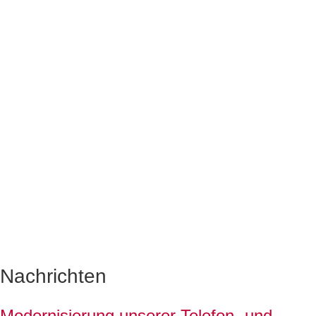
Freien
Martinsschule
Hannover-Laatzen
Waldorf
Förderschule
Nachrichten
Modernisierung unserer Telefon- und