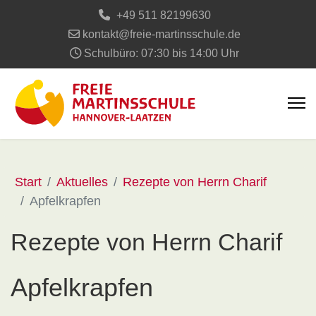
+49 511 82199630
kontakt@freie-martinsschule.de
Schulbüro: 07:30 bis 14:00 Uhr
Start
Aktuelles
Rezepte von Herrn Charif
Apfelkrapfen
Rezepte von Herrn Charif
Apfelkrapfen