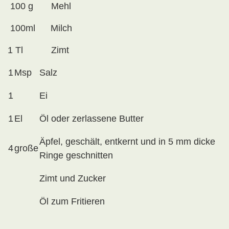
100 g Mehl
100ml Milch
1 Tl Zimt
1
Msp
Salz
1
Ei
1
El
Öl oder zerlassene Butter
Äpfel, geschält, entkernt und in 5 mm dicke
4
große
Ringe geschnitten
Zimt und Zucker
Öl zum Fritieren