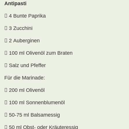
Antipasti

4 Bunte Paprika

3 Zucchini

2 Auberginen

100 ml Olivenöl zum Braten

Salz und Pfeffer
Für die Marinade:

200 ml Olivenöl

100 ml Sonnenblumenöl

50-75 ml Balsamessig

50 ml Obst- oder Kräuteressig