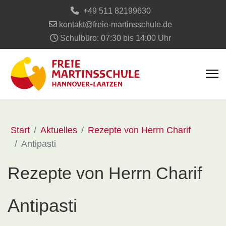
+49 511 82199630
kontakt@freie-martinsschule.de
Schulbüro: 07:30 bis 14:00 Uhr
Start
Aktuelles
Rezepte von Herrn Charif
Antipasti
Rezepte von Herrn Charif
Antipasti